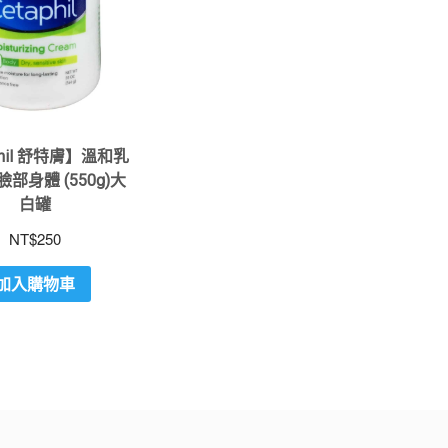
phil 舒特膚】溫和乳
臉部身體 (550g)大
白罐
NT$
250
加入購物車