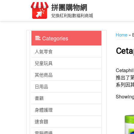
Skip
拼團購物網
to
兌換紅利點數福利商城
content
Home
» 
Categories
Cet
人氣零食
兒童玩具
Ceta
其他商品
推出了
系列因
日用品
Showing 
書籍
身體護理
速食麵
電腦週邊