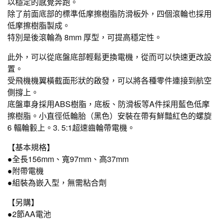
以穩定的感覺奔跑。
除了前面底部的標準低摩擦樹脂防滑板外，四個滾輪也採用
低摩擦樹脂製成。
特別是後滾輪為 8mm 厚型，可提高穩定性。
此外，可以從底盤底部輕鬆更換電機，從而可以快速更改設
置。
受飛機機翼橫截面形狀的啟發，可以將各種零件連接到航空
側撐上。
底盤車身採用ABS樹脂，底板、防滑板等A件採用藍色低摩
擦樹脂。小直徑低輪胎（黑色）安裝在帶有鮮豔紅色的螺旋
6 輻輪轂上。3. 5:1超速齒輪帶電機。
【基本規格】
●全長156mm、寬97mm、高37mm
●附帶電機
●組裝為嵌入型，無需粘合劑
【另購】
●2節AA電池