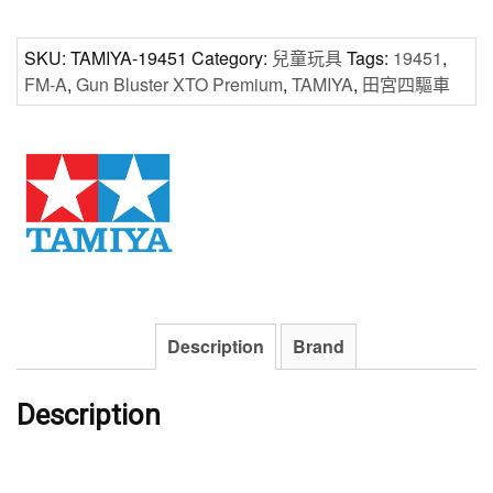
Gun
Bluster
XTO
SKU:
TAMIYA-19451
Category:
兒童玩具
Tags:
19451
,
Premium
FM-A
,
Gun Bluster XTO Premium
,
TAMIYA
,
田宮四驅車
FM-
A
底
盤
(19451)
quantity
Description
Brand
Description